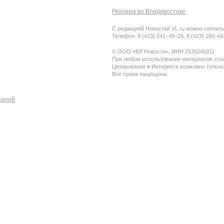
Реклама во Владивостоке
С редакцией Новостей VL.ru можно связать
Телефон: 8 (423) 241−49−26, 8 (423) 280−6
© ООО «ВЛ Новости», ИНН 2536240311
При любом использовании материалов ссыл
Цитирование в Интернете возможно только
Все права защищены.
паний