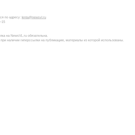
ся по адресу:
lenta@newsvl.ru
6−15
ка на NewsVL.ru обязательна.
 при наличии гиперссылки на публикацию, материалы из которой использованы.