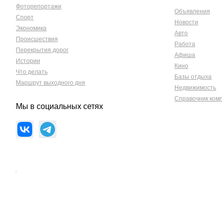
Фоторепортажи
Объявления
Спорт
Новости
Экономика
Авто
Происшествия
Работа
Перекрытия дорог
Афиша
Истории
Кино
Что делать
Базы отдыха
Маршрут выходного дня
Недвижимость
Справочник ком
Мы в социальных сетях