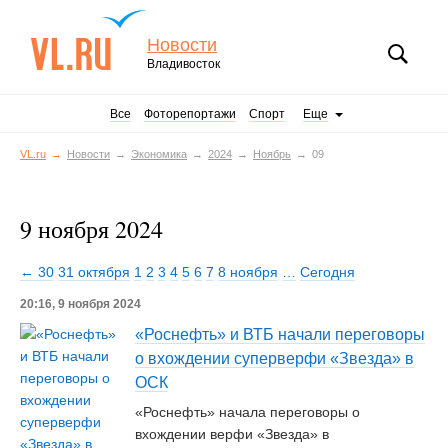
Новости
Владивосток
Все
Фоторепортажи
Спорт
Еще
VL.ru
Новости
Экономика
2024
Ноябрь
09
9 ноября 2024
← 30
31 октября
1
2
3
4
5
6
7
8 ноября
…
Сегодня
20:16, 9 ноября 2024
«Роснефть» и ВТБ начали переговоры
о вхождении суперверфи «Звезда» в
ОСК
«Роснефть» начала переговоры о
вхождении верфи «Звезда» в