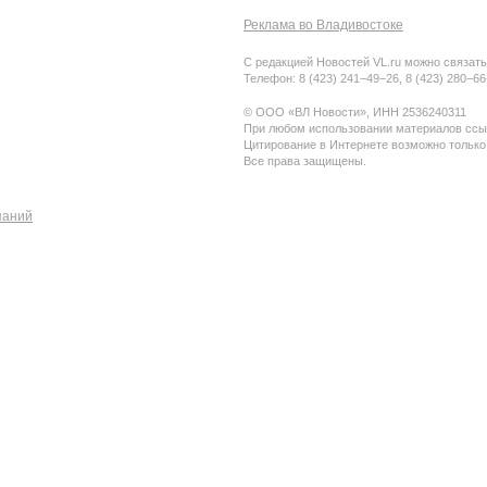
Реклама во Владивостоке
С редакцией Новостей VL.ru можно связать
Телефон: 8 (423) 241−49−26, 8 (423) 280−6
© ООО «ВЛ Новости», ИНН 2536240311
При любом использовании материалов ссыл
Цитирование в Интернете возможно только
Все права защищены.
паний