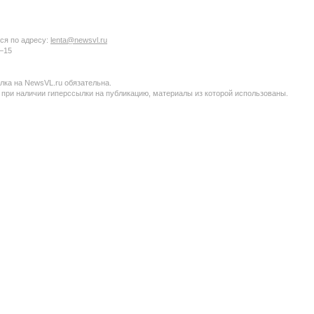
ся по адресу:
lenta@newsvl.ru
6−15
ка на NewsVL.ru обязательна.
 при наличии гиперссылки на публикацию, материалы из которой использованы.