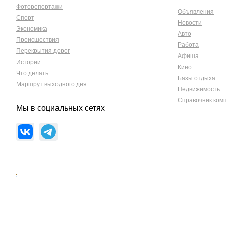
Фоторепортажи
Объявления
Спорт
Новости
Экономика
Авто
Происшествия
Работа
Перекрытия дорог
Афиша
Истории
Кино
Что делать
Базы отдыха
Маршрут выходного дня
Недвижимость
Справочник ком
Мы в социальных сетях