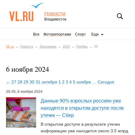
Новости
Владивосток
Все
Фоторепортажи
Спорт
Еще
VL.ru
Новости
Экономика
2024
Ноябрь
06
6 ноября 2024
← 27
28
29
30
31 октября
1
2
3
4
5 ноября
…
Сегодня
20:45, 6 ноября 2024
Данные 90% взрослых россиян уже
находятся в открытом доступе после
утечек — Сбер
В открытом доступе в результате утечек
информации уже находится около 3,5 млрд