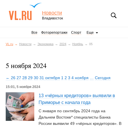
Новости
Владивосток
Все
Фоторепортажи
Спорт
Еще
VL.ru
Новости
Экономика
2024
Ноябрь
05
5 ноября 2024
← 26
27
28
29
30
31 октября
1
2
3
4 ноября
…
Сегодня
15:01, 5 ноября 2024
13 «чёрных кредиторов» выявили в
Приморье с начала года
С января по сентябрь 2024 года на
Дальнем Востоке* специалисты Банка
России выявили 49 «чёрных кредиторов». В