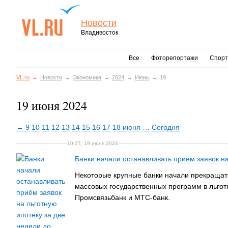
Новости
Владивосток
Все
Фоторепортажи
Спорт
VL.ru
Новости
Экономика
2024
Июнь
19
19 июня 2024
← 9
10
11
12
13
14
15
16
17
18 июня
…
Сегодня
10:37, 19 июня 2024
Банки начали останавливать приём заявок н
Некоторые крупные банки начали прекращать
массовых государственных программ в льгот
Промсвязьбанк и МТС-банк.