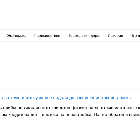
Экономика
Происшествия
Перекрытия дорог
Истории
Что 
а льготную ипотеку за две недели до завершения госпрограммы
 приём новых заявок от клиентов-физлиц на льготные ипотечные 
ном кредитовании – ипотеки на новостройки. На это обратили вн