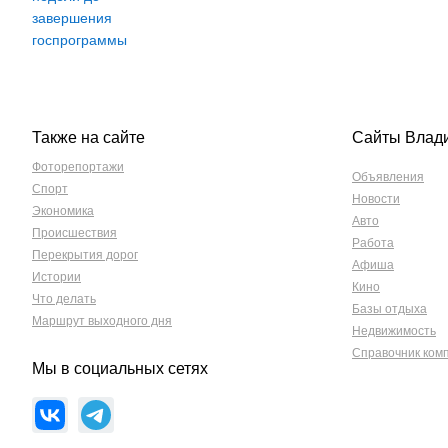
Также на сайте
Сайты Влад
Фоторепортажи
Объявления
Спорт
Новости
Экономика
Авто
Происшествия
Работа
Перекрытия дорог
Афиша
Истории
Кино
Что делать
Базы отдыха
Маршрут выходного дня
Недвижимость
Справочник ком
Мы в социальных сетях