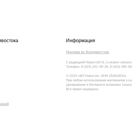
ивостока
Информация
Реклама во Владивостоке
С редакцией Новостей VL.ru можно связать
Телефон: 8 (423) 241−49−26, 8 (423) 280−6
© ООО «ВЛ Новости», ИНН 2536240311
При любом использовании материалов ссыл
Цитирование в Интернете возможно только
Все права защищены.
паний