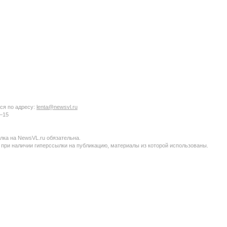
ся по адресу:
lenta@newsvl.ru
6−15
ка на NewsVL.ru обязательна.
 при наличии гиперссылки на публикацию, материалы из которой использованы.