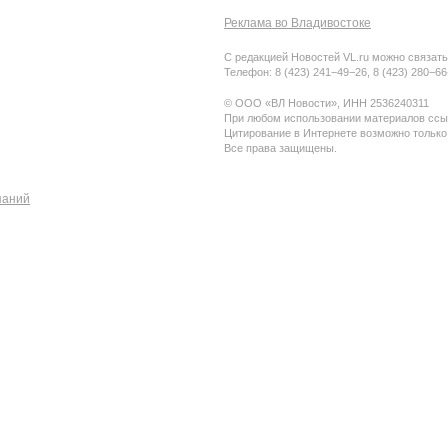
Реклама во Владивостоке
С редакцией Новостей VL.ru можно связать
Телефон: 8 (423) 241−49−26, 8 (423) 280−6
© ООО «ВЛ Новости», ИНН 2536240311
При любом использовании материалов ссыл
Цитирование в Интернете возможно только
Все права защищены.
паний