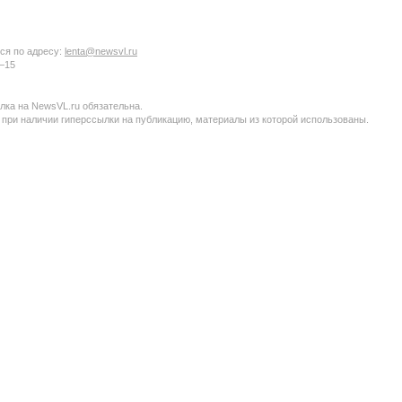
ся по адресу:
lenta@newsvl.ru
6−15
ка на NewsVL.ru обязательна.
 при наличии гиперссылки на публикацию, материалы из которой использованы.