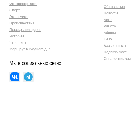
Фоторепортажи
Объявления
Спорт
Новости
Экономика
Авто
Происшествия
Работа
Перекрытия дорог
Афиша
Истории
Кино
Что делать
Базы отдыха
Маршрут выходного дня
Недвижимость
Справочник ком
Мы в социальных сетях