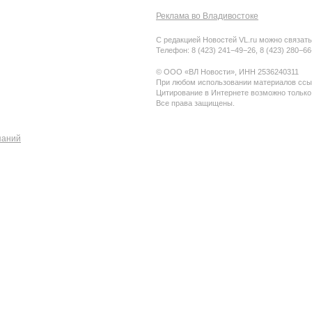
Реклама во Владивостоке
С редакцией Новостей VL.ru можно связать
Телефон: 8 (423) 241−49−26, 8 (423) 280−6
© ООО «ВЛ Новости», ИНН 2536240311
При любом использовании материалов ссыл
Цитирование в Интернете возможно только
Все права защищены.
паний