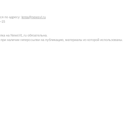
ся по адресу:
lenta@newsvl.ru
6−15
ка на NewsVL.ru обязательна.
 при наличии гиперссылки на публикацию, материалы из которой использованы.