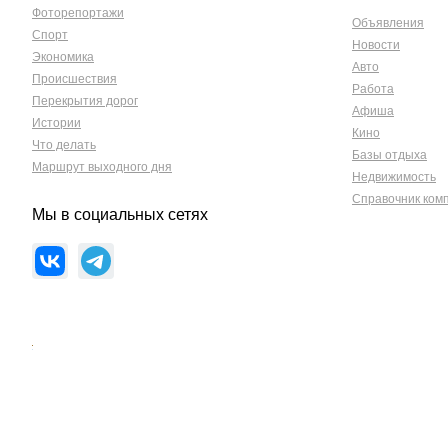
Фоторепортажи
Объявления
Спорт
Новости
Экономика
Авто
Происшествия
Работа
Перекрытия дорог
Афиша
Истории
Кино
Что делать
Базы отдыха
Маршрут выходного дня
Недвижимость
Справочник ком
Мы в социальных сетях