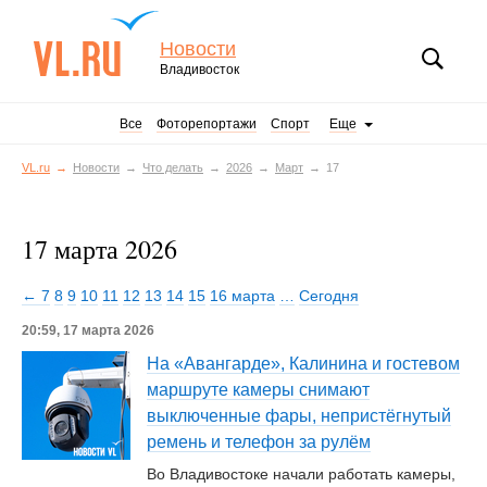
Новости
Владивосток
Все
Фоторепортажи
Спорт
Еще
VL.ru
Новости
Что делать
2026
Март
17
17 марта 2026
← 7
8
9
10
11
12
13
14
15
16 марта
…
Сегодня
20:59, 17 марта 2026
На «Авангарде», Калинина и гостевом
маршруте камеры снимают
выключенные фары, непристёгнутый
ремень и телефон за рулём
Во Владивостоке начали работать камеры,