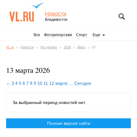
Новости
Владивосток
Все
Фоторепортажи
Спорт
Еще
VL.ru
Новости
Что делать
2026
Март
13
13 марта 2026
← 3
4
5
6
7
8
9
10
11
12 марта
…
Сегодня
За выбранный период новостей нет.
Полная версия сайта