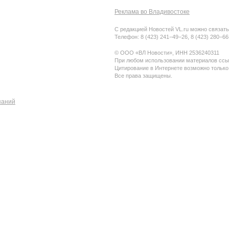
Реклама во Владивостоке
С редакцией Новостей VL.ru можно связать
Телефон: 8 (423) 241−49−26, 8 (423) 280−6
© ООО «ВЛ Новости», ИНН 2536240311
При любом использовании материалов ссыл
Цитирование в Интернете возможно только
Все права защищены.
паний