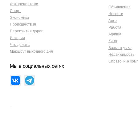
Фоторепортажи
Объявления
Спорт
Новости
Экономика
Авто
Происшествия
Работа
Перекрытия дорог
Афиша
Истории
Кино
Что делать
Базы отдыха
Маршрут выходного дня
Недвижимость
Справочник ком
Мы в социальных сетях