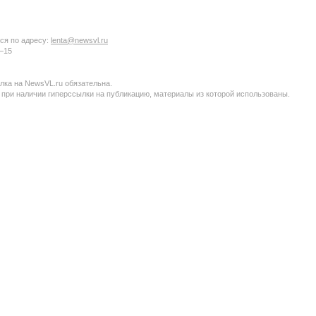
ся по адресу:
lenta@newsvl.ru
6−15
ка на NewsVL.ru обязательна.
 при наличии гиперссылки на публикацию, материалы из которой использованы.