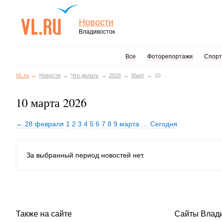
Новости
Владивосток
Все
Фоторепортажи
Спорт
VL.ru
Новости
Что делать
2026
Март
10
10 марта 2026
← 28 февраля
1
2
3
4
5
6
7
8
9 марта
…
Сегодня
За выбранный период новостей нет.
Также на сайте
Сайты Влад