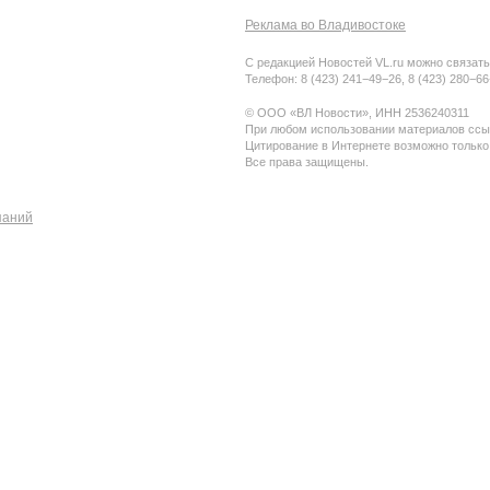
Реклама во Владивостоке
С редакцией Новостей VL.ru можно связать
Телефон: 8 (423) 241−49−26, 8 (423) 280−6
© ООО «ВЛ Новости», ИНН 2536240311
При любом использовании материалов ссыл
Цитирование в Интернете возможно только
Все права защищены.
паний