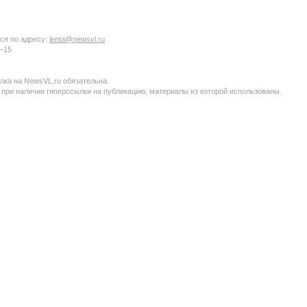
ся по адресу:
lenta@newsvl.ru
6−15
ка на NewsVL.ru обязательна.
 при наличии гиперссылки на публикацию, материалы из которой использованы.