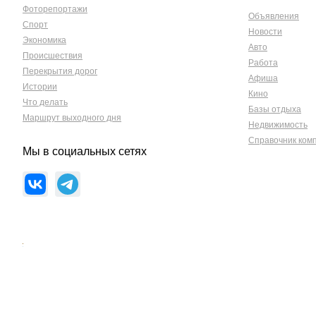
Фоторепортажи
Объявления
Спорт
Новости
Экономика
Авто
Происшествия
Работа
Перекрытия дорог
Афиша
Истории
Кино
Что делать
Базы отдыха
Маршрут выходного дня
Недвижимость
Справочник ком
Мы в социальных сетях