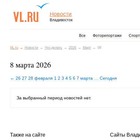
Новости
Владивосток
Все
Фоторепортажи
Спорт
VL.ru
Новости
Что делать
2026
Март
08
8 марта 2026
← 26
27
28 февраля
1
2
3
4
5
6
7 марта
…
Сегодня
За выбранный период новостей нет.
Также на сайте
Сайты Влад