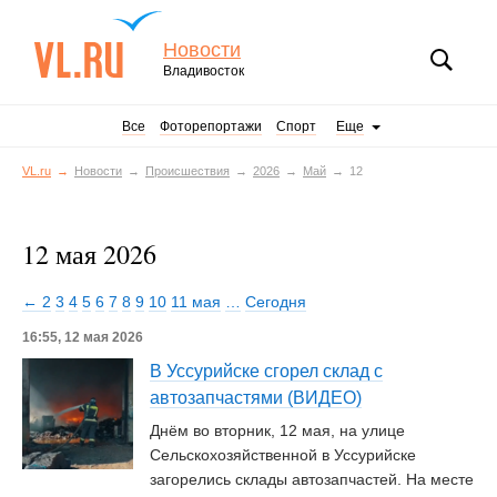
Новости
Владивосток
Все
Фоторепортажи
Спорт
Еще
VL.ru
Новости
Происшествия
2026
Май
12
12 мая 2026
← 2
3
4
5
6
7
8
9
10
11 мая
…
Сегодня
16:55, 12 мая 2026
В Уссурийске сгорел склад с
автозапчастями (ВИДЕО)
Днём во вторник, 12 мая, на улице
Сельскохозяйственной в Уссурийске
загорелись склады автозапчастей. На месте