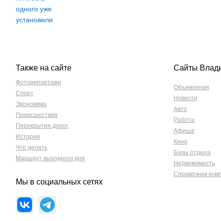
Также на сайте
Сайты Влад
Фоторепортажи
Объявления
Спорт
Новости
Экономика
Авто
Происшествия
Работа
Перекрытия дорог
Афиша
Истории
Кино
Что делать
Базы отдыха
Маршрут выходного дня
Недвижимость
Справочник ком
Мы в социальных сетях