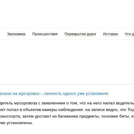
Экономика
Происшествия
Перекрытия дорог
Истории
Что 
напали на мусоровоз – личность одного уже установили
дитель мусоровоза с заявлением о том, что на него напал водите
кт попал в объектив камеры наблюдения: на записи видно, что Toyo
ранспорта, затем достают из багажника предметы, похожие биты, и
же установлены.