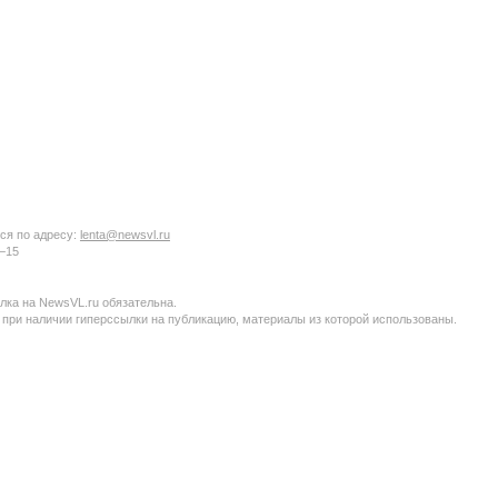
ся по адресу:
lenta@newsvl.ru
6−15
ка на NewsVL.ru обязательна.
 при наличии гиперссылки на публикацию, материалы из которой использованы.