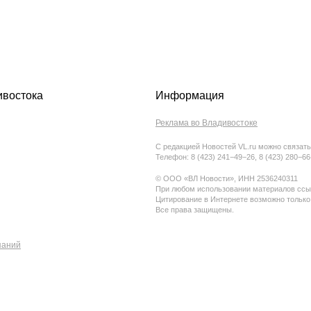
ивостока
Информация
Реклама во Владивостоке
С редакцией Новостей VL.ru можно связать
Телефон: 8 (423) 241−49−26, 8 (423) 280−6
© ООО «ВЛ Новости», ИНН 2536240311
При любом использовании материалов ссыл
Цитирование в Интернете возможно только
Все права защищены.
паний