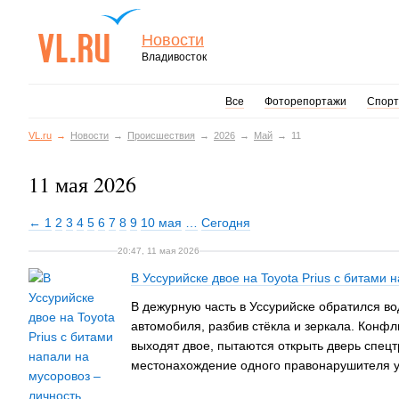
Новости
Владивосток
Все
Фоторепортажи
Спорт
VL.ru
Новости
Происшествия
2026
Май
11
11 мая 2026
← 1
2
3
4
5
6
7
8
9
10 мая
…
Сегодня
20:47, 11 мая 2026
В Уссурийске двое на Toyota Prius с битами 
В дежурную часть в Уссурийске обратился во
автомобиля, разбив стёкла и зеркала. Конфли
выходят двое, пытаются открыть дверь спецт
местонахождение одного правонарушителя у