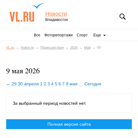
Новости
Владивосток
Все
Фоторепортажи
Спорт
Еще
VL.ru
Новости
Происшествия
2026
Май
09
9 мая 2026
← 29
30 апреля
1
2
3
4
5
6
7
8 мая
…
Сегодня
За выбранный период новостей нет.
Полная версия сайта