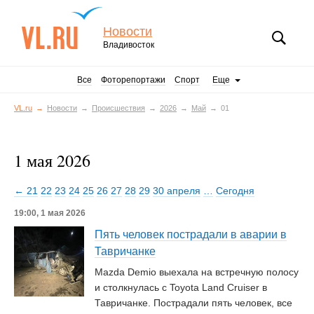
Новости
Владивосток
Все
Фоторепортажи
Спорт
Еще
VL.ru
Новости
Происшествия
2026
Май
01
1 мая 2026
← 21
22
23
24
25
26
27
28
29
30 апреля
…
Сегодня
19:00, 1 мая 2026
Пять человек пострадали в аварии в
Тавричанке
Mazda Demio выехала на встречную полосу
и столкнулась с Toyota Land Cruiser в
Тавричанке. Пострадали пять человек, все