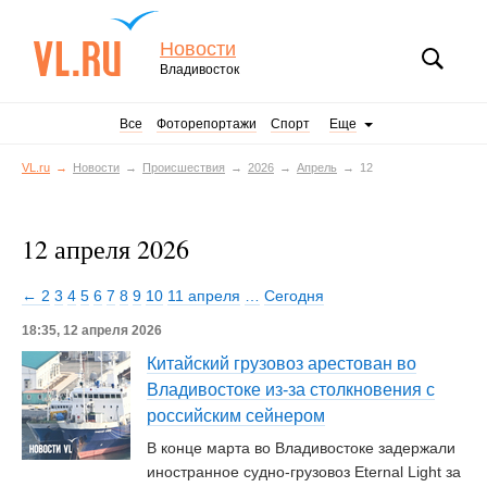
Новости
Владивосток
Все
Фоторепортажи
Спорт
Еще
VL.ru
Новости
Происшествия
2026
Апрель
12
12 апреля 2026
← 2
3
4
5
6
7
8
9
10
11 апреля
…
Сегодня
18:35, 12 апреля 2026
Китайский грузовоз арестован во
Владивостоке из-за столкновения с
российским сейнером
В конце марта во Владивостоке задержали
иностранное судно-грузовоз Eternal Light за