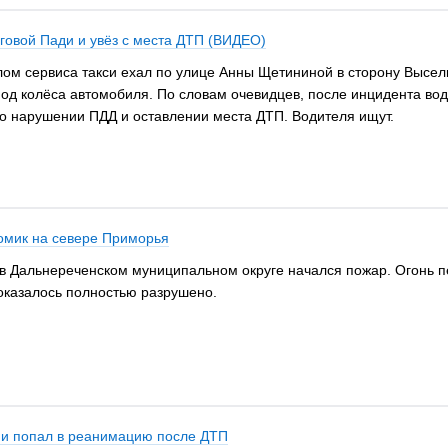
еговой Пади и увёз с места ДТП (ВИДЕО)
алом сервиса такси ехал по улице Анны Щетининой в сторону Высел
д колёса автомобиля. По словам очевидцев, после инцидента вод
 о нарушении ПДД и оставлении места ДТП. Водителя ищут.
домик на севере Приморья
 в Дальнереченском муниципальном округе начался пожар. Огонь п
 оказалось полностью разрушено.
й и попал в реанимацию после ДТП