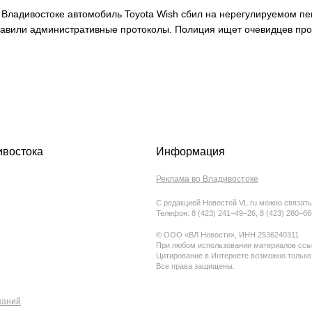
о Владивостоке автомобиль Toyota Wish сбил на нерегулируемом п
ставили административные протоколы. Полиция ищет очевидцев пр
ивостока
Информация
Реклама во Владивостоке
С редакцией Новостей VL.ru можно связать
Телефон: 8 (423) 241−49−26, 8 (423) 280−6
© ООО «ВЛ Новости», ИНН 2536240311
При любом использовании материалов ссыл
Цитирование в Интернете возможно только
Все права защищены.
паний