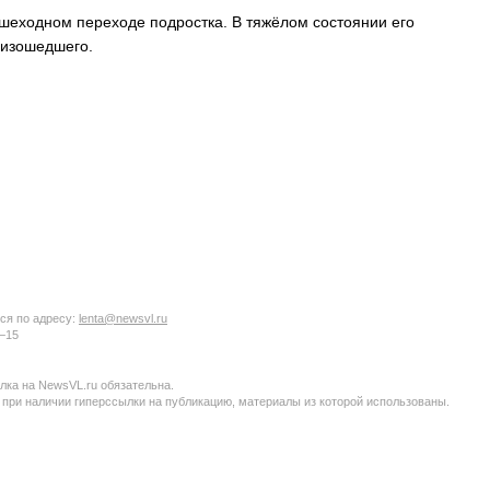
ешеходном переходе подростка. В тяжёлом состоянии его
оизошедшего.
ся по адресу:
lenta@newsvl.ru
6−15
ка на NewsVL.ru обязательна.
 при наличии гиперссылки на публикацию, материалы из которой использованы.