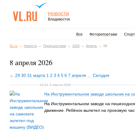
Новости
Владивосток
Все
Фоторепортажи
Спорт
VL.ru
Новости
Происшествия
2026
Апрель
08
8 апреля 2026
← 29
30
31 марта
1
2
3
4
5
6
7 апреля
…
Сегодня
18:24, 8 апреля 2026
На Инструментальном заводе школьник на с
На Инструментальном заводе на пешеходном 
движение. Ребёнок вылетел на проезжую час