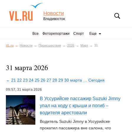
Новости
Владивосток
Все
Фоторепортажи
Спорт
Еще
VL.ru
Новости
Происшествия
2026
Март
31
31 марта 2026
← 21
22
23
24
25
26
27
28
29
30 марта
…
Сегодня
09:57, 31 марта 2026
В Уссурийске пассажир Suzuki Jimny
упал на ходу с крыши и погиб –
водителя арестовали
Водитель Suzuki Jimny в Уссурийске
прокатил пассажира вне салона, что