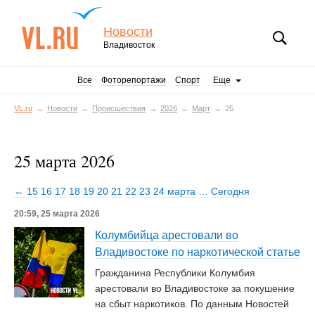
Новости
Владивосток
Все
Фоторепортажи
Спорт
Еще
VL.ru
Новости
Происшествия
2026
Март
25
25 марта 2026
← 15
16
17
18
19
20
21
22
23
24 марта
…
Сегодня
20:59, 25 марта 2026
Колумбийца арестовали во
Владивостоке по наркотической статье
Гражданина Республики Колумбия
арестовали во Владивостоке за покушение
на сбыт наркотиков. По данным Новостей