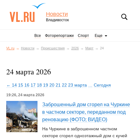
Новости
Владивосток
Все
Фоторепортажи
Спорт
Еще
VL.ru
Новости
Происшествия
2026
Март
24
24 марта 2026
← 14
15
16
17
18
19
20
21
22
23 марта
…
Сегодня
19:26, 24 марта 2026
Заброшенный дом сгорел на Чуркине
в частном секторе, переданном под
реновацию (ФОТО; ВИДЕО)
На Чуркине в заброшенном частном
секторе сгорел одноэтажный дом с кучей