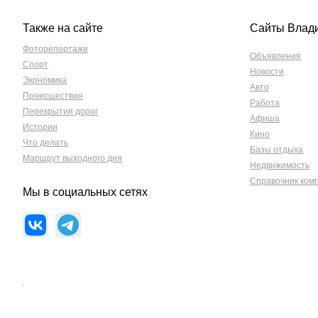
Также на сайте
Сайты Влад
Фоторепортажи
Объявления
Спорт
Новости
Экономика
Авто
Происшествия
Работа
Перекрытия дорог
Афиша
Истории
Кино
Что делать
Базы отдыха
Маршрут выходного дня
Недвижимость
Справочник ком
Мы в социальных сетях