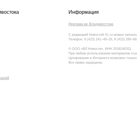
ивостока
Информация
Реклама во Владивостоке
С редакцией Новостей VL.ru можно связать
Телефон: 8 (423) 241−49−26, 8 (423) 280−6
© ООО «ВЛ Новости», ИНН 2536240311
При любом использовании материалов ссыл
Цитирование в Интернете возможно только
Все права защищены.
паний