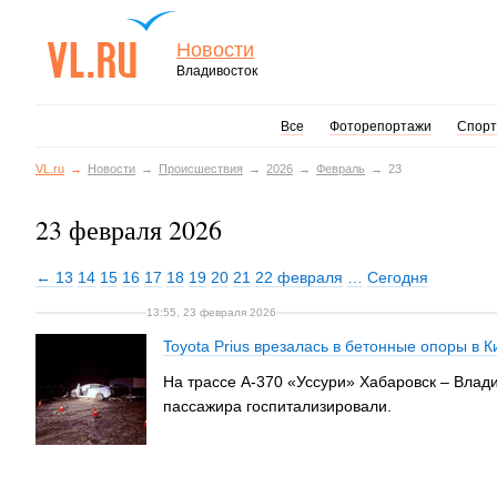
Новости
Владивосток
Все
Фоторепортажи
Спорт
VL.ru
Новости
Происшествия
2026
Февраль
23
23 февраля 2026
← 13
14
15
16
17
18
19
20
21
22 февраля
…
Сегодня
13:55, 23 февраля 2026
Toyota Prius врезалась в бетонные опоры в 
На трассе А-370 «Уссури» Хабаровск – Влади
пассажира госпитализировали.