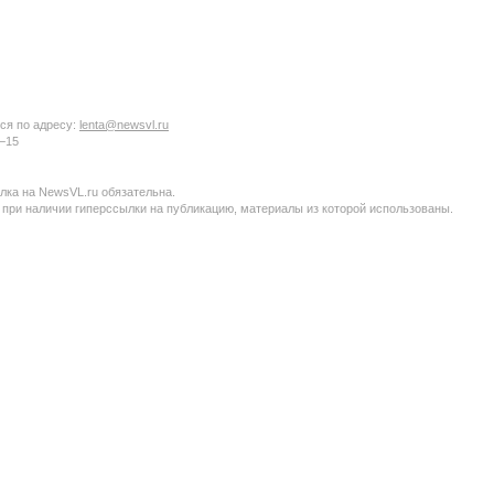
ся по адресу:
lenta@newsvl.ru
6−15
ка на NewsVL.ru обязательна.
 при наличии гиперссылки на публикацию, материалы из которой использованы.