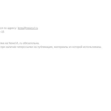
ся по адресу:
lenta@newsvl.ru
6−15
ка на NewsVL.ru обязательна.
 при наличии гиперссылки на публикацию, материалы из которой использованы.