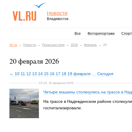
Новости
Владивосток
Все
Фоторепортажи
Спорт
VL.ru
Новости
Происшествия
2026
Февраль
20
20 февраля 2026
← 10
11
12
13
14
15
16
17
18
19 февраля
…
Сегодня
15:10, 20 февраля 2026
Четыре машины столкнулись на трассе в На
На трассе в Надеждинском районе столкнулись
госпитализировали.