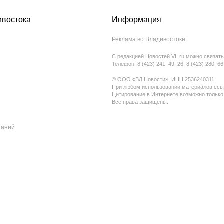
ивостока
Информация
Реклама во Владивостоке
С редакцией Новостей VL.ru можно связать
Телефон: 8 (423) 241−49−26, 8 (423) 280−6
© ООО «ВЛ Новости», ИНН 2536240311
При любом использовании материалов ссыл
Цитирование в Интернете возможно только
Все права защищены.
паний