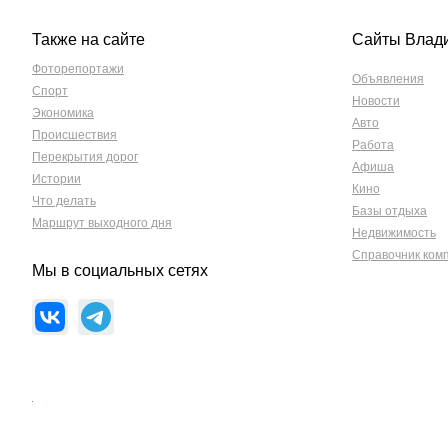
Также на сайте
Сайты Влад
Фоторепортажи
Объявления
Спорт
Новости
Экономика
Авто
Происшествия
Работа
Перекрытия дорог
Афиша
Истории
Кино
Что делать
Базы отдыха
Маршрут выходного дня
Недвижимость
Справочник ком
Мы в социальных сетях