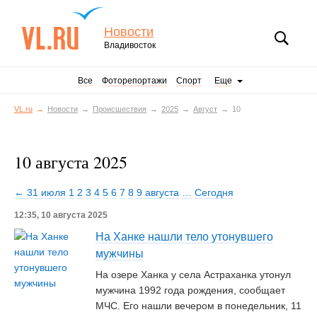
Новости
Владивосток
Все
Фоторепортажи
Спорт
Еще
VL.ru
Новости
Происшествия
2025
Август
10
10 августа 2025
← 31 июля
1
2
3
4
5
6
7
8
9 августа
…
Сегодня
12:35, 10 августа 2025
На Ханке нашли тело утонувшего
мужчины
На озере Ханка у села Астраханка утонул
мужчина 1992 года рождения, сообщает
МЧС. Его нашли вечером в понедельник, 11