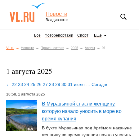
Новости
Владивосток
Все
Фоторепортажи
Спорт
Еще
VL.ru
Новости
Происшествия
2025
Август
01
1 августа 2025
← 22
23
24
25
26
27
28
29
30
31 июля
…
Сегодня
10:58, 1 августа 2025
В Муравьиной спасли женщину,
которую начало уносить в море во
время купания
В бухте Муравьиная под Артёмом накануне
женщину во время купания начало уносить