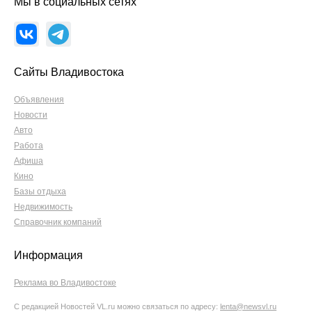
Мы в социальных сетях
Сайты Владивостока
Объявления
Новости
Авто
Работа
Афиша
Кино
Базы отдыха
Недвижимость
Справочник компаний
Информация
Реклама во Владивостоке
С редакцией Новостей VL.ru можно связаться по адресу:
lenta@newsvl.ru