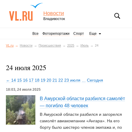
Новости
Владивосток
Все
Фоторепортажи
Спорт
Еще
VL.ru
Новости
Происшествия
2025
Июль
24
24 июля 2025
← 14
15
16
17
18
19
20
21
22
23 июля
…
Сегодня
18:03, 24 июля 2025
В Амурской области разбился самолёт
— погибло 48 человек
В Амурской области разбился и загорелся
самолёт авиакомпании «Ангара». На его
борту было шестеро членов экипажа и, по