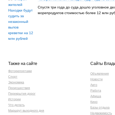
Спустя три года до суда дошло уголовное де
морепродуктов стоимостью более 12 млн рубл
Также на сайте
Сайты Влад
Фоторепортажи
Объявления
Спорт
Новости
Экономика
Авто
Происшествия
Работа
Перекрытия дорог
Афиша
Истории
Кино
Что делать
Базы отдыха
Маршрут выходного дня
Недвижимость