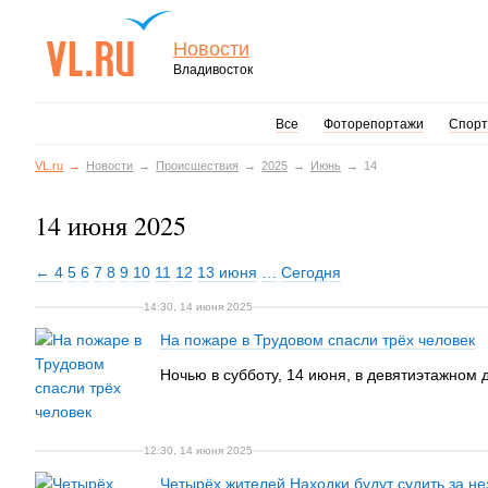
Новости
Владивосток
Все
Фоторепортажи
Спорт
VL.ru
Новости
Происшествия
2025
Июнь
14
14 июня 2025
← 4
5
6
7
8
9
10
11
12
13 июня
…
Сегодня
14:30, 14 июня 2025
На пожаре в Трудовом спасли трёх человек
Ночью в субботу, 14 июня, в девятиэтажном 
12:30, 14 июня 2025
Четырёх жителей Находки будут судить за не