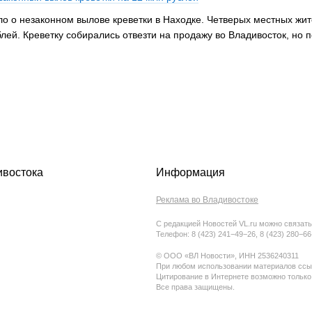
ло о незаконном вылове креветки в Находке. Четверых местных жи
ей. Креветку собирались отвезти на продажу во Владивосток, но 
ивостока
Информация
Реклама во Владивостоке
С редакцией Новостей VL.ru можно связать
Телефон: 8 (423) 241−49−26, 8 (423) 280−6
© ООО «ВЛ Новости», ИНН 2536240311
При любом использовании материалов ссыл
Цитирование в Интернете возможно только
Все права защищены.