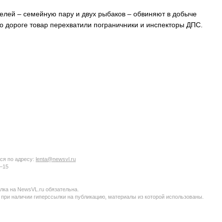
телей – семейную пару и двух рыбаков – обвиняют в добыче
по дороге товар перехватили пограничники и инспекторы ДПС.
ся по адресу:
lenta@newsvl.ru
6−15
ка на NewsVL.ru обязательна.
 при наличии гиперссылки на публикацию, материалы из которой использованы.