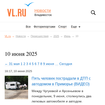
Новости
Владивосток
Все
Фоторепортажи
Спорт
Еще
VL.ru
Новости
Происшествия
2025
Июнь
10
10 июня 2025
← 31 мая
1
2
3
4
5
6
7
8
9 июня
…
Сегодня
16:17, 10 июня 2025
Пять человек пострадали в ДТП с
автодомом в Приморье (ВИДЕО)
Между Чугуевкой и Арсеньевом в
понедельник, 9 июня, столкнулись два
легковых автомобиля и автодом.