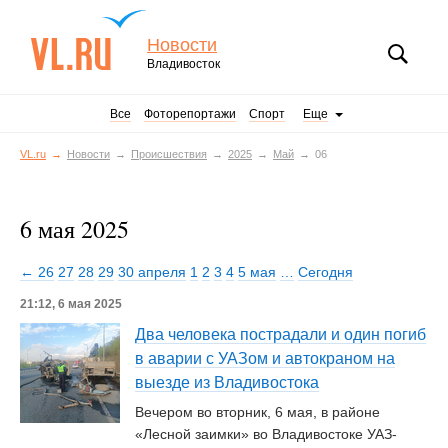
Новости
Владивосток
Все
Фоторепортажи
Спорт
Еще
VL.ru
Новости
Происшествия
2025
Май
06
6 мая 2025
← 26
27
28
29
30 апреля
1
2
3
4
5 мая
…
Сегодня
21:12, 6 мая 2025
Два человека пострадали и один погиб
в аварии с УАЗом и автокраном на
выезде из Владивостока
Вечером во вторник, 6 мая, в районе
«Лесной заимки» во Владивостоке УАЗ-