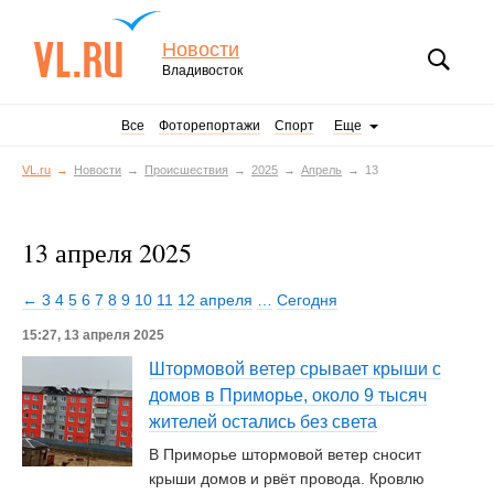
Новости
Владивосток
Все
Фоторепортажи
Спорт
Еще
VL.ru
Новости
Происшествия
2025
Апрель
13
13 апреля 2025
← 3
4
5
6
7
8
9
10
11
12 апреля
…
Сегодня
15:27, 13 апреля 2025
Штормовой ветер срывает крыши с
домов в Приморье, около 9 тысяч
жителей остались без света
В Приморье штормовой ветер сносит
крыши домов и рвёт провода. Кровлю