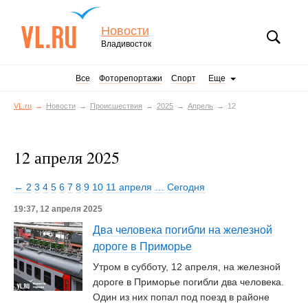
Новости
Владивосток
Все
Фоторепортажи
Спорт
Еще
VL.ru
Новости
Происшествия
2025
Апрель
12
12 апреля 2025
← 2
3
4
5
6
7
8
9
10
11 апреля
…
Сегодня
19:37, 12 апреля 2025
Два человека погибли на железной
дороге в Приморье
Утром в субботу, 12 апреля, на железной
дороге в Приморье погибли два человека.
Один из них попал под поезд в районе