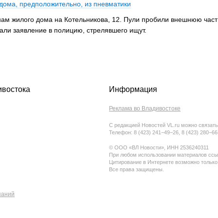
 дома, предположительно, из пневматики
ам жилого дома на Котельникова, 12. Пули пробили внешнюю часть 
али заявление в полицию, стрелявшего ищут.
ивостока
Информация
Реклама во Владивостоке
С редакцией Новостей VL.ru можно связать
Телефон: 8 (423) 241−49−26, 8 (423) 280−6
© ООО «ВЛ Новости», ИНН 2536240311
При любом использовании материалов ссыл
Цитирование в Интернете возможно только
Все права защищены.
паний