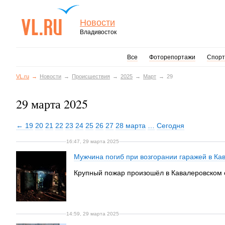
Новости
Владивосток
Все
Фоторепортажи
Спорт
VL.ru
Новости
Происшествия
2025
Март
29
29 марта 2025
← 19
20
21
22
23
24
25
26
27
28 марта
…
Сегодня
16:47, 29 марта 2025
Мужчина погиб при возгорании гаражей в Ка
Крупный пожар произошёл в Кавалеровском о
14:59, 29 марта 2025