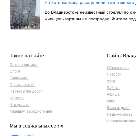
На Котельникова расстреляли в окна жилого
Во Владивостоке неизвестный стрелял по окн
жильцов квартиры не пострадал. Жители под
Также на сайте
Сайты Влад
Фоторепортажи
Объявления
Спорт
Новости
Экономика
Авто
Происшествия
Работа
Перекрытия дорог
Афиша
Истории
Кино
Что делать
Базы отдыха
Маршрут выходного дня
Недвижимость
Справочник ком
Мы в социальных сетях