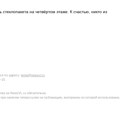
стеклопакета на четвёртом этаже. К счастью, никто из
ся по адресу:
lenta@newsvl.ru
6−15
ка на NewsVL.ru обязательна.
 при наличии гиперссылки на публикацию, материалы из которой использованы.