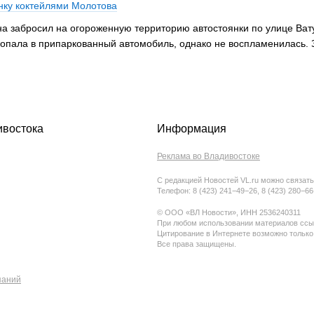
нку коктейлями Молотова
а забросил на огороженную территорию автостоянки по улице Вату
 попала в припаркованный автомобиль, однако не воспламенилась
ивостока
Информация
Реклама во Владивостоке
С редакцией Новостей VL.ru можно связать
Телефон: 8 (423) 241−49−26, 8 (423) 280−6
© ООО «ВЛ Новости», ИНН 2536240311
При любом использовании материалов ссыл
Цитирование в Интернете возможно только
Все права защищены.
паний