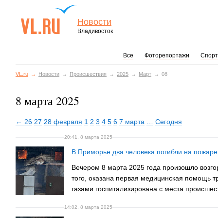
Новости
Владивосток
Все
Фоторепортажи
Спорт
VL.ru
Новости
Происшествия
2025
Март
08
8 марта 2025
← 26
27
28 февраля
1
2
3
4
5
6
7 марта
…
Сегодня
20:41, 8 марта 2025
В Приморье два человека погибли на пожар
Вечером 8 марта 2025 года произошло возгор
того, оказана первая медицинская помощь 
газами госпитализирована с места происшес
14:02, 8 марта 2025