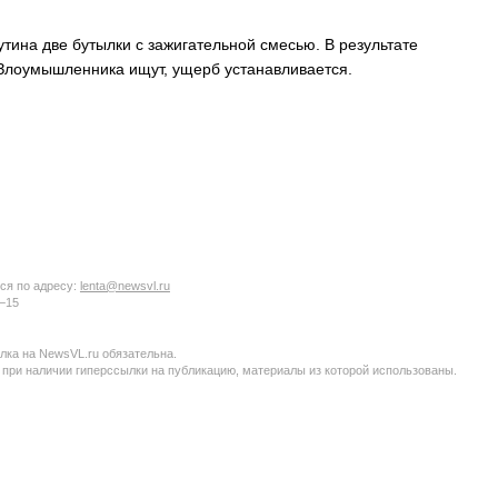
тина две бутылки с зажигательной смесью. В результате
. Злоумышленника ищут, ущерб устанавливается.
ся по адресу:
lenta@newsvl.ru
6−15
ка на NewsVL.ru обязательна.
 при наличии гиперссылки на публикацию, материалы из которой использованы.