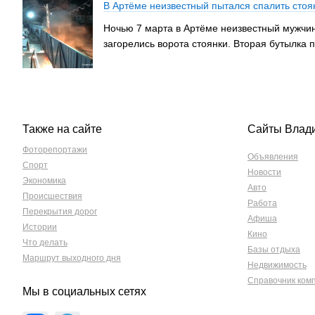
В Артёме неизвестный пытался спалить стоя
Ночью 7 марта в Артёме неизвестный мужчин
загорелись ворота стоянки. Вторая бутылка
Также на сайте
Сайты Влад
Фоторепортажи
Объявления
Спорт
Новости
Экономика
Авто
Происшествия
Работа
Перекрытия дорог
Афиша
Истории
Кино
Что делать
Базы отдыха
Маршрут выходного дня
Недвижимость
Справочник ком
Мы в социальных сетях