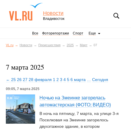
Новости
Владивосток
Все
Фоторепортажи
Спорт
Еще
VL.ru
Новости
Происшествия
2025
Март
07
7 марта 2025
← 25
26
27
28 февраля
1
2
3
4
5
6 марта
…
Сегодня
09:05, 7 марта 2025
Ночью на Змеинке загорелась
автомастерская (ФОТО; ВИДЕО)
В ночь на пятницу, 7 марта, на улице 3-я
Поселковая на Змеинке загорелось
двухэтажное здание, в котором