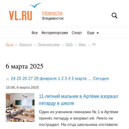
Новости
Владивосток
Все
Фоторепортажи
Спорт
Еще
VL.ru
Новости
Происшествия
2025
Март
06
6 марта 2025
← 24
25
26
27
28 февраля
1
2
3
4
5 марта
…
Сегодня
10:06, 6 марта 2025
11-летний мальчик в Артёме взорвал
петарду в школе
Один из учеников гимназии № 1 в Артёме
принёс петарду и взорвал её. Никто не
пострадал. На отца школьника составили