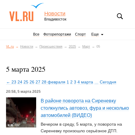
Новости
Владивосток
Все
Фоторепортажи
Спорт
Еще
VL.ru
Новости
Происшествия
2025
Март
05
5 марта 2025
← 23
24
25
26
27
28 февраля
1
2
3
4 марта
…
Сегодня
20:58, 5 марта 2025
В районе поворота на Сиреневку
столкнулись автовоз, фура и несколько
автомобилей (ВИДЕО)
Вечером в среду, 5 марта, у поворота на
Сиреневку произошло серьёзное ДТП.