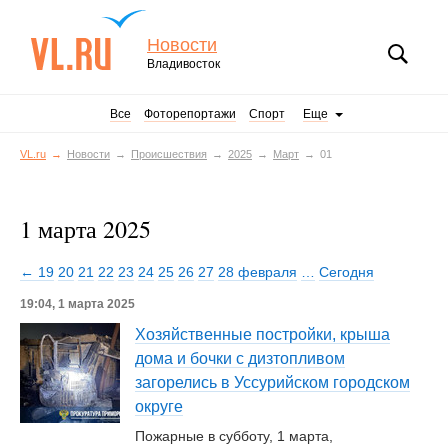
Новости
Владивосток
Все
Фоторепортажи
Спорт
Еще
VL.ru
Новости
Происшествия
2025
Март
01
1 марта 2025
← 19
20
21
22
23
24
25
26
27
28 февраля
…
Сегодня
19:04, 1 марта 2025
Хозяйственные постройки, крыша
дома и бочки с дизтопливом
загорелись в Уссурийском городском
округе
Пожарные в субботу, 1 марта,