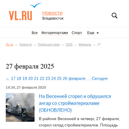
Новости
Владивосток
Все
Фоторепортажи
Спорт
Еще
VL.ru
Новости
Происшествия
2025
Февраль
27
27 февраля 2025
← 17
18
19
20
21
22
23
24
25
26 февраля
…
Сегодня
14:34, 27 февраля 2025
На Весенней сгорел и обрушился
ангар со стройматериалами
(ОБНОВЛЕНО)
В районе Весенней в четверг, 27 февраля,
сгорел склад стройматериалов. Площадь