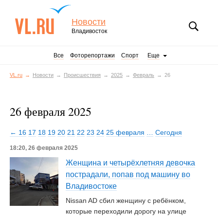
Новости
Владивосток
Все
Фоторепортажи
Спорт
Еще
VL.ru
Новости
Происшествия
2025
Февраль
26
26 февраля 2025
← 16
17
18
19
20
21
22
23
24
25 февраля
…
Сегодня
18:20, 26 февраля 2025
Женщина и четырёхлетняя девочка
пострадали, попав под машину во
Владивостоке
Nissan AD сбил женщину с ребёнком,
которые переходили дорогу на улице