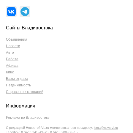
Сайты Владивостока
Объявления
Новости
Авто
Работа
Афиша
Кино
Базы отдыха
Недвижимость
Справочник компаний
Информация
Реклама во Владивостоке
С редакцией Новостей VL.ru можно связаться по адресу:
lenta@newsvl.ru
Телефон: 8 (423) 241−49−26, 8 (423) 280−66−15