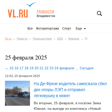
Новости
Владивосток
Все
Фоторепортажи
Спорт
Еще
VL.ru
Новости
Происшествия
2025
Февраль
25
25 февраля 2025
← 15
16
17
18
19
20
21
22
23
24 февраля
…
Сегодня
12:02, 25 февраля 2025
На Де-Фризе водитель самосвала сбил
две опоры ЛЭП и отправил
легковушку в кювет
Во вторник, 25 февраля, в посёлке Зима
Южная, на выезде из комплекса «Новый