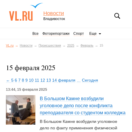
Новости
Владивосток
Все
Фоторепортажи
Спорт
Еще
VL.ru
Новости
Происшествия
2025
Февраль
15
15 февраля 2025
← 5
6
7
8
9
10
11
12
13
14 февраля
…
Сегодня
13:44, 15 февраля 2025
В Большом Камне возбудили
уголовное дело после конфликта
преподавателя со студентом колледжа
В Большом Камне возбудили уголовное
дело по факту применения физической