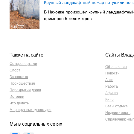
Крупный ландшафтный пожар потушили ночь
В Находке произошёл крупный ландшафтный п
примерно 5 километров.
Также на сайте
Сайты Влад
Фоторепортажи
Объявления
Спорт
Новости
Экономика
Авто
Происшествия
Работа
Перекрытия дорог
Афиша
Истории
Кино
Что делать
Базы отдыха
Маршрут выходного дня
Недвижимость
Справочник ком
Мы в социальных сетях