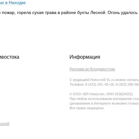
ю в Находке
ожар, горела сухая трава в районе бухты Лесной. Огонь удалось
ивостока
Информация
Реклама во Владивостоке
С редакцией Новостей VL.ru можно связать
Телефон: 8 (423) 241−49−26, 8 (423) 280−6
© ООО «ВЛ Новости», ИНН 2536240311
При любом использовании материалов ссыл
Цитирование в Интернете возможно только
Все права защищены.
паний