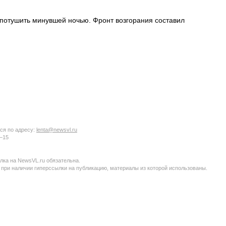
 потушить минувшей ночью. Фронт возгорания составил
ся по адресу:
lenta@newsvl.ru
6−15
ка на NewsVL.ru обязательна.
 при наличии гиперссылки на публикацию, материалы из которой использованы.