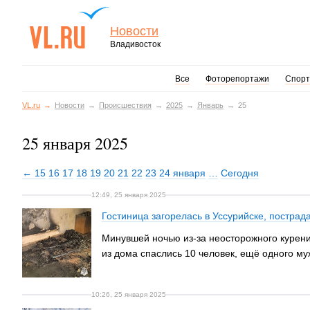
Новости
Владивосток
Все
Фоторепортажи
Спорт
VL.ru
Новости
Происшествия
2025
Январь
25
25 января 2025
← 15
16
17
18
19
20
21
22
23
24 января
…
Сегодня
12:49, 25 января 2025
Гостиница загорелась в Уссурийске, пострад
Минувшей ночью из-за неосторожного курени
из дома спаслись 10 человек, ещё одного м
10:26, 25 января 2025