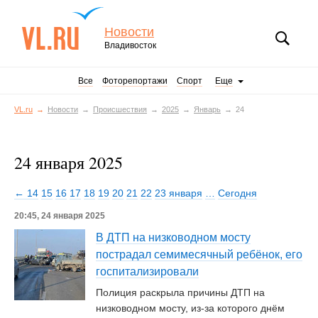
Новости
Владивосток
Все
Фоторепортажи
Спорт
Еще
VL.ru
Новости
Происшествия
2025
Январь
24
24 января 2025
← 14
15
16
17
18
19
20
21
22
23 января
…
Сегодня
20:45, 24 января 2025
В ДТП на низководном мосту
пострадал семимесячный ребёнок, его
госпитализировали
Полиция раскрыла причины ДТП на
низководном мосту, из-за которого днём