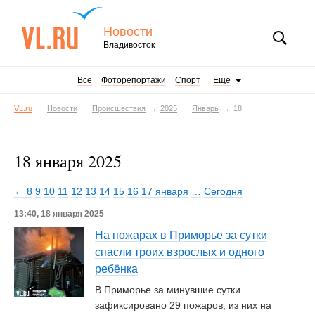
Новости
Владивосток
Все
Фоторепортажи
Спорт
Еще
VL.ru
Новости
Происшествия
2025
Январь
18
18 января 2025
← 8
9
10
11
12
13
14
15
16
17 января
…
Сегодня
13:40, 18 января 2025
На пожарах в Приморье за сутки
спасли троих взрослых и одного
ребёнка
В Приморье за минувшие сутки
зафиксировано 29 пожаров, из них на