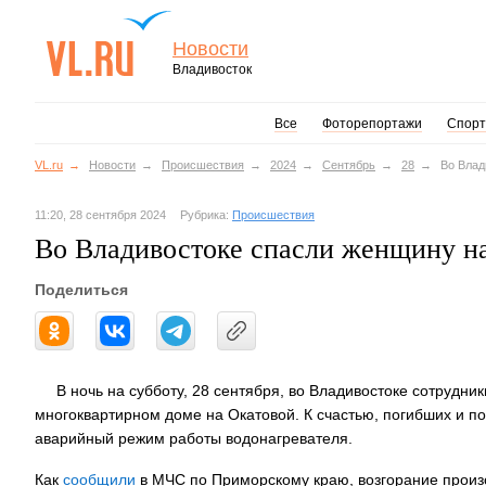
Новости
Владивосток
Все
Фоторепортажи
Спорт
VL.ru
Новости
Происшествия
2024
Сентябрь
28
Во Влад
11:20, 28 сентября 2024
Рубрика:
Происшествия
Во Владивостоке спасли женщину на
Поделиться
В ночь на субботу, 28 сентября, во Владивостоке сотрудн
многоквартирном доме на Окатовой. К счастью, погибших и п
аварийный режим работы водонагревателя.
Как
сообщили
в МЧС по Приморскому краю, возгорание произ