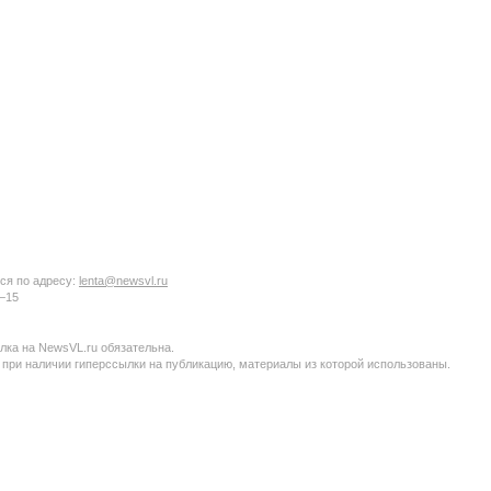
ся по адресу:
lenta@newsvl.ru
6−15
ка на NewsVL.ru обязательна.
 при наличии гиперссылки на публикацию, материалы из которой использованы.