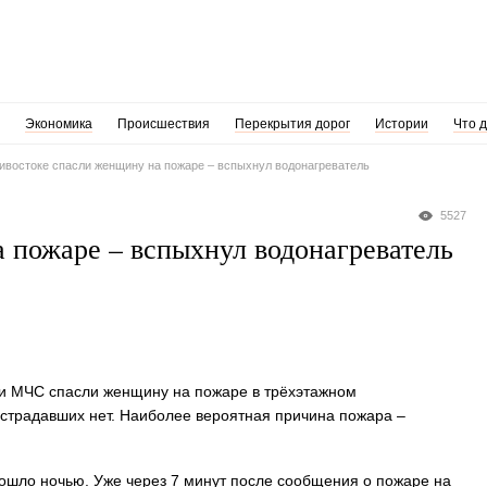
Экономика
Происшествия
Перекрытия дорог
Истории
Что 
ивостоке спасли женщину на пожаре – вспыхнул водонагреватель
5527
 пожаре – вспыхнул водонагреватель
ики МЧС спасли женщину на пожаре в трёхэтажном
острадавших нет. Наиболее вероятная причина пожара –
ошло ночью. Уже через 7 минут после сообщения о пожаре на