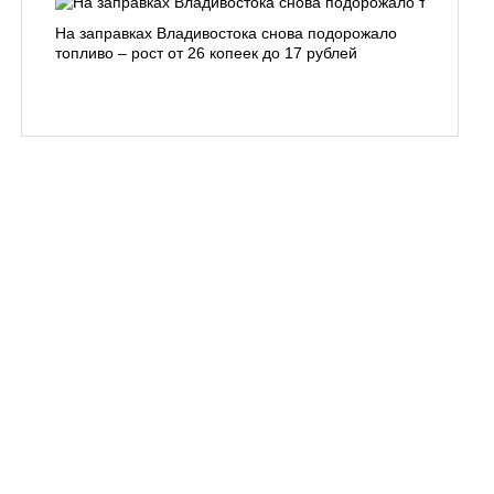
На заправках Владивостока снова подорожало
Семья с 
топливо – рост от 26 копеек до 17 рублей
бухты С
подготов
заблуди