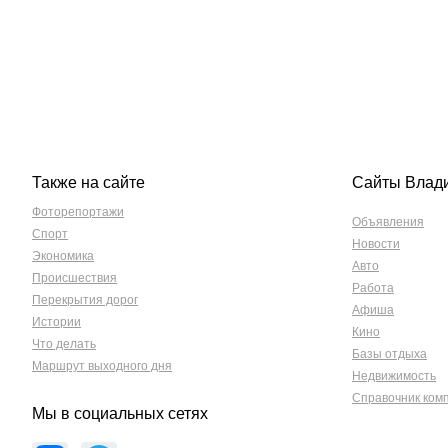
Также на сайте
Сайты Влад
Фоторепортажи
Объявления
Спорт
Новости
Экономика
Авто
Происшествия
Работа
Перекрытия дорог
Афиша
Истории
Кино
Что делать
Базы отдыха
Маршрут выходного дня
Недвижимость
Справочник ком
Мы в социальных сетях