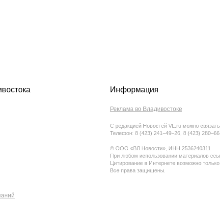
ивостока
Информация
Реклама во Владивостоке
С редакцией Новостей VL.ru можно связать
Телефон: 8 (423) 241−49−26, 8 (423) 280−6
© ООО «ВЛ Новости», ИНН 2536240311
При любом использовании материалов ссыл
Цитирование в Интернете возможно только
Все права защищены.
паний