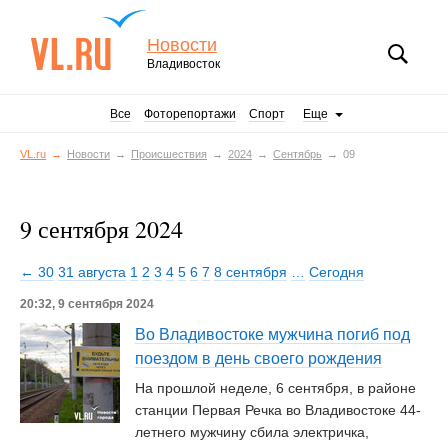
Новости
Владивосток
Все
Фоторепортажи
Спорт
Еще
VL.ru
Новости
Происшествия
2024
Сентябрь
09
9 сентября 2024
← 30
31 августа
1
2
3
4
5
6
7
8 сентября
…
Сегодня
20:32, 9 сентября 2024
Во Владивостоке мужчина погиб под
поездом в день своего рождения
На прошлой неделе, 6 сентября, в районе
станции Первая Речка во Владивостоке 44-
летнего мужчину сбила электричка,