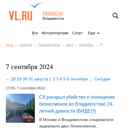
Новости
Владивосток
Все
Фоторепортажи
Спорт
Еще
VL.ru
Новости
Происшествия
2024
Сентябрь
07
7 сентября 2024
← 28
29
30
31 августа
1
2
3
4
5
6 сентября
…
Сегодня
17:05, 7 сентября 2024
СК раскрыл убийство и похищение
бизнесменов во Владивостоке 24-
летней давности (ВИДЕО)
В Москве и Владивостоке следователи
задержали двух бизнесменов,