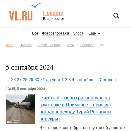
Новости
Владивосток
Все
Фоторепортажи
Спорт
Еще
VL.ru
Новости
Происшествия
2024
Сентябрь
05
5 сентября 2024
← 26
27
28
29
30
31 августа
1
2
3
4 сентября
…
Сегодня
13:35, 5 сентября 2024
Тяжёлый газовоз развернуло на
грунтовке в Приморье – проезд к
погранпереходу Турий Рог почти
перекрыт
В четверг, 5 сентября, на грунтовой дороге к