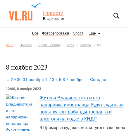
Новости
Владивосток
Все
Фоторепортажи
Спорт
Еще
VL.ru
Новости
Происшествия
2023
Ноябрь
08
8 ноября 2023
← 29
30
31 октября
1
2
3
4
5
6
7 ноября
…
Сегодня
12:00, 8 ноября 2023
Жителя Владивостока и его
напарника-иностранца будут судить за
попытку контрабанды трепанга и
алкоголя на лодке в КНДР
В Приморье суд рассмотрит уголовное дело