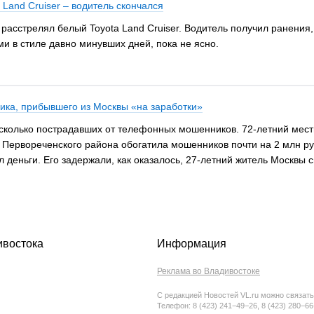
 Land Cruiser – водитель скончался
расстрелял белый Toyota Land Cruiser. Водитель получил ранения, 
ми в стиле давно минувших дней, пока не ясно.
ика, прибывшего из Москвы «на заработки»
сколько пострадавших от телефонных мошенников. 72-летний мест
 Первореченского района обогатила мошенников почти на 2 млн ру
 деньги. Его задержали, как оказалось, 27-летний житель Москвы
ивостока
Информация
Реклама во Владивостоке
С редакцией Новостей VL.ru можно связать
Телефон: 8 (423) 241−49−26, 8 (423) 280−6