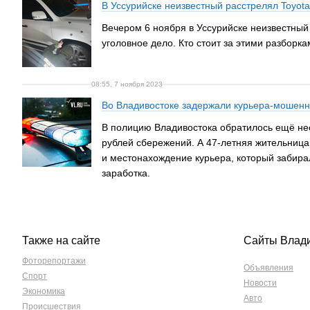
В Уссурийске неизвестный расстрелял Toyota
Вечером 6 ноября в Уссурийске неизвестный 
уголовное дело. Кто стоит за этими разборка
08:55, 7 ноября 2023
Во Владивостоке задержали курьера-мошенн
В полицию Владивостока обратилось ещё не
рублей сбережений. А 47-летняя жительница
и местонахождение курьера, который забирал
заработка.
Также на сайте
Сайты Влад
Фоторепортажи
Объявления
Спорт
Новости
Экономика
Авто
Происшествия