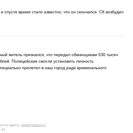
и спустя время стало известно, что он скончался. СК возбудил
ный житель признался, что передал обманщикам 530 тысяч
блей. Полицейские смогли установить личность
 специально прилетел в наш город ради криминального
ся по адресу:
lenta@newsvl.ru
6−15