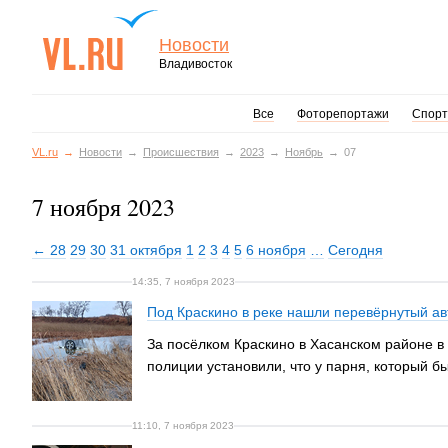
Новости
Владивосток
Все
Фоторепортажи
Спорт
VL.ru
Новости
Происшествия
2023
Ноябрь
07
7 ноября 2023
← 28
29
30
31 октября
1
2
3
4
5
6 ноября
…
Сегодня
14:35, 7 ноября 2023
Под Краскино в реке нашли перевёрнутый ав
За посёлком Краскино в Хасанском районе в 
полиции установили, что у парня, который бы
11:10, 7 ноября 2023